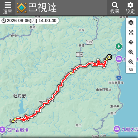
巴視達
搜尋
設定
選單
2026-08-06(四) 14:00:40
屏東縣
61