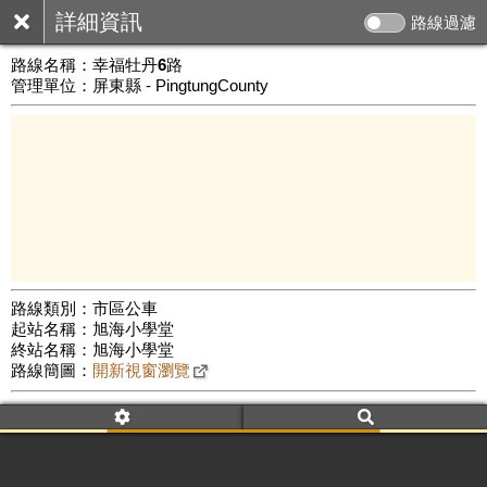
詳細資訊
路線過濾
路線名稱：
幸福牡丹6路
管理單位：屏東縣 - PingtungCounty
路線類別：市區公車
起站名稱：旭海小學堂
5 km
終站名稱：旭海小學堂
公車數量: 累計7417、上線6197
Leaflet
|
©
Google Map
路線簡圖：
開新視窗瀏覽
附屬名稱：幸福牡丹6路
車頭描述：就學社福生活線
附屬名稱：幸福牡丹6路