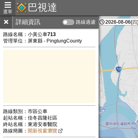
巴視達
選單
詳細資訊
路線過濾
2026-08-06(四)
屏東縣
路線名稱：
小黃公車713
管理單位：屏東縣 - PingtungCounty
路線類別：市區公車
起站名稱：佳冬昌隆社區
終站名稱：東港安泰醫院
路線簡圖：
開新視窗瀏覽