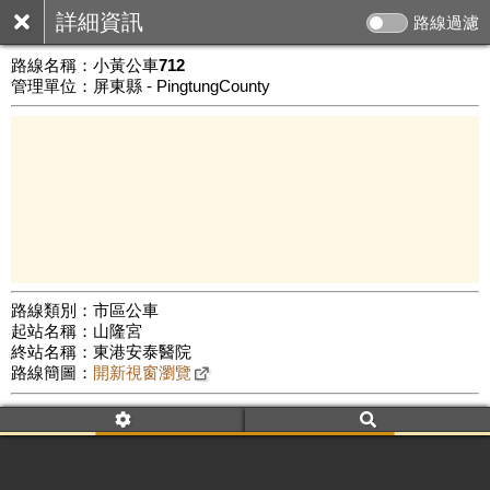
詳細資訊
路線過濾
路線名稱：
小黃公車712
管理單位：屏東縣 - PingtungCounty
路線類別：市區公車
起站名稱：山隆宮
5 km
終站名稱：東港安泰醫院
公車數量: 累計7433、上線6204
Leaflet
|
©
Google Map
路線簡圖：
開新視窗瀏覽
附屬名稱：小黃公車712
車頭描述：山隆宮
東港安泰醫院(新園線)
附屬名稱：小黃公車712