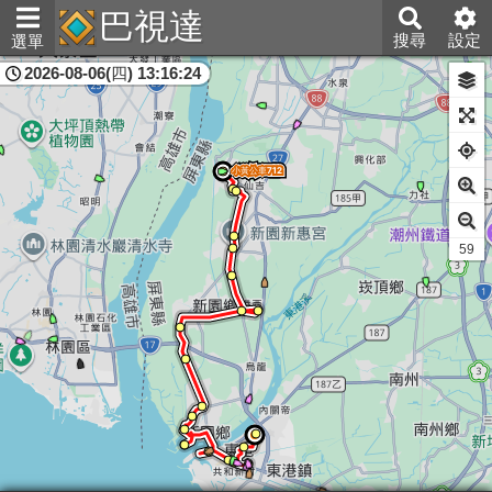
巴視達
搜尋
設定
選單
2026-08-06(四) 13:16:24
屏東縣
58