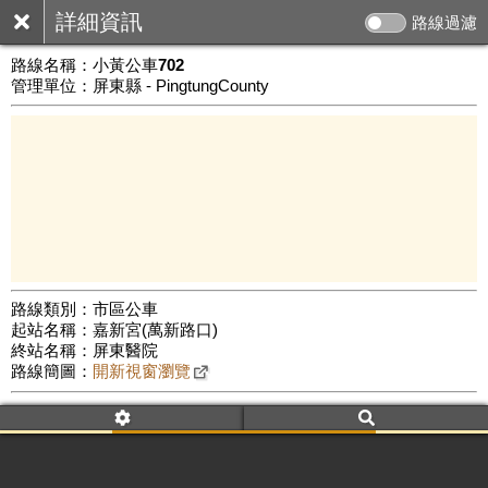
詳細資訊
路線過濾
路線名稱：
小黃公車702
管理單位：屏東縣 - PingtungCounty
路線類別：市區公車
起站名稱：嘉新宮(萬新路口)
10 km
終站名稱：屏東醫院
公車數量: 累計8374、上線7093
Leaflet
|
©
Google Map
路線簡圖：
開新視窗瀏覽
附屬名稱：小黃公車702
車頭描述：嘉新宮(萬新路口)
屏東醫院(萬丹玉成線)
附屬名稱：小黃公車702