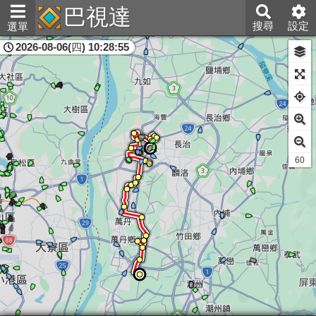
巴視達
搜尋
設定
選單
2026-08-06(四) 10:28:55
屏東縣
60