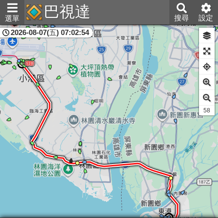
巴視達
搜尋
設定
選單
2026-08-07(五) 07:02:54
屏東縣
54