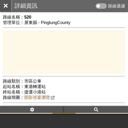
詳細資訊
路線過濾
路線名稱：
520
管理單位：屏東縣 - PingtungCounty
路線類別：市區公車
起站名稱：東港轉運站
5 km
終站名稱：捷運小港站
公車數量: 累計6982、上線6484
Leaflet
|
©
Google Map
路線簡圖：
開新視窗瀏覽
附屬名稱：520
車頭描述：東港轉運站
捷運小港站
附屬名稱：520