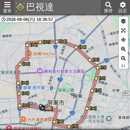
巴視達
搜尋
設定
選單
2026-08-06(四) 18:36:57
屏東縣
59