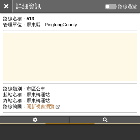
詳細資訊
路線過濾
路線名稱：
513
管理單位：屏東縣 - PingtungCounty
路線類別：市區公車
起站名稱：屏東轉運站
1 km
終站名稱：屏東轉運站
公車數量: 累計8480、上線7212
Leaflet
|
©
Google Map
路線簡圖：
開新視窗瀏覽
附屬名稱：513
車頭描述：屏東火車站環繞線
附屬名稱：513