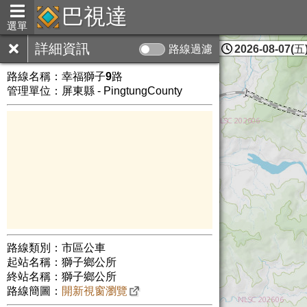
巴視達
選單
詳細資訊
路線過濾
2026-08-07(五)
屏東縣
路線名稱：
幸福獅子9路
管理單位：屏東縣 - PingtungCounty
路線類別：市區公車
起站名稱：獅子鄉公所
終站名稱：獅子鄉公所
路線簡圖：
開新視窗瀏覽