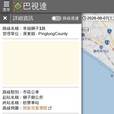
巴視達
選單
詳細資訊
路線過濾
2026-08-07(五)
屏東縣
路線名稱：
幸福獅子1路
管理單位：屏東縣 - PingtungCounty
路線類別：市區公車
起站名稱：獅子鄉公所
終站名稱：枋寮車站
路線簡圖：
開新視窗瀏覽