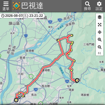
巴視達
搜尋
設定
選單
2026-08-07(五) 23:21:23
屏東縣
60