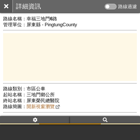
詳細資訊
路線過濾
路線名稱：
幸福三地門6路
管理單位：屏東縣 - PingtungCounty
路線類別：市區公車
起站名稱：三地門鄉公所
10 km
終站名稱：屏東榮民總醫院
公車數量: 累計3010、上線1932
Leaflet
|
©
Google Map
路線簡圖：
開新視窗瀏覽
附屬名稱：幸福三地門6路
車頭描述：三地門鄉公所
屏東市區 (沿山6村線)
附屬名稱：幸福三地門6路