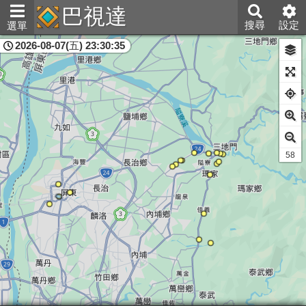
巴視達
搜尋
設定
選單
2026-08-07(五) 23:30:35
屏東縣
56