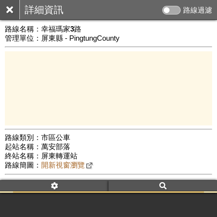
詳細資訊
路線過濾
路線名稱：
幸福瑪家3路
管理單位：屏東縣 - PingtungCounty
路線類別：市區公車
起站名稱：萬安部落
10 km
終站名稱：屏東轉運站
公車數量: 累計2739、上線1703
Leaflet
|
©
Google Map
路線簡圖：
開新視窗瀏覽
附屬名稱：幸福瑪家3路
車頭描述：復健安康線
附屬名稱：幸福瑪家3路