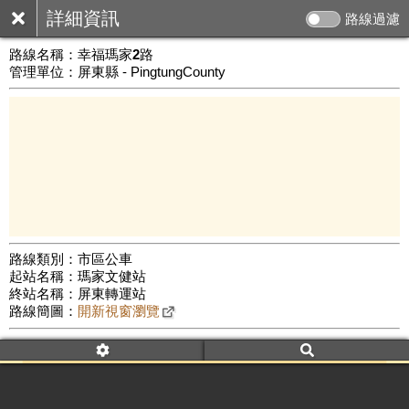
詳細資訊
路線過濾
路線名稱：
幸福瑪家2路
管理單位：屏東縣 - PingtungCounty
路線類別：市區公車
起站名稱：瑪家文健站
10 km
終站名稱：屏東轉運站
公車數量: 累計1738、上線877
Leaflet
|
©
Google Map
路線簡圖：
開新視窗瀏覽
附屬名稱：幸福瑪家2路
車頭描述：文健站接駁線
附屬名稱：幸福瑪家2路