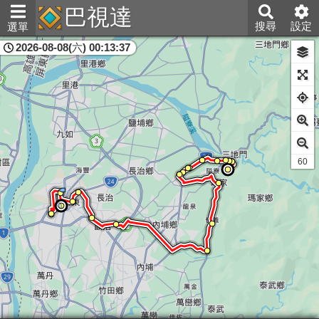
巴視達
搜尋
設定
選單
2026-08-08(六) 00:13:37
屏東縣
61