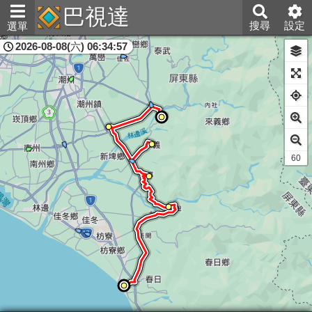
巴視達
搜尋
設定
選單
2026-08-08(六) 06:34:57
屏東縣
61