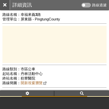
詳細資訊
路線過濾
路線名稱：
幸福來義3路
管理單位：屏東縣 - PingtungCounty
路線類別：市區公車
起站名稱：丹林活動中心
10 km
終站名稱：枋寮醫院
公車數量: 累計3764、上線3334
Leaflet
|
©
Google Map
路線簡圖：
開新視窗瀏覽
附屬名稱：幸福來義3路
車頭描述：新來義
枋寮醫院線
附屬名稱：幸福來義3路