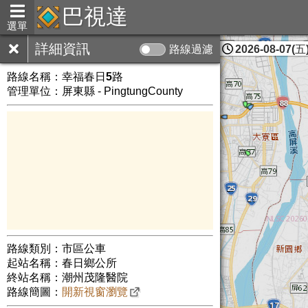
巴視達
選單
詳細資訊
路線過濾
2026-08-07(五)
屏東縣
路線名稱：
幸福春日5路
管理單位：屏東縣 - PingtungCounty
路線類別：市區公車
起站名稱：春日鄉公所
終站名稱：潮州茂隆醫院
路線簡圖：
開新視窗瀏覽