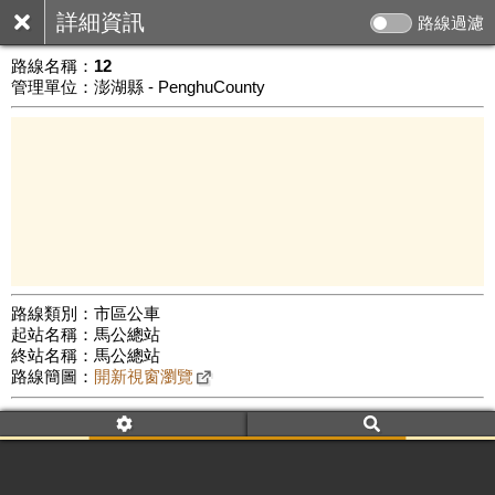
詳細資訊
路線過濾
路線名稱：
12
管理單位：澎湖縣 - PenghuCounty
路線類別：市區公車
起站名稱：馬公總站
3 km
終站名稱：馬公總站
公車數量: 累計2230、上線1410
Leaflet
|
©
Google Map
路線簡圖：
開新視窗瀏覽
附屬名稱：12
車頭描述：馬公
前寮[07:35]
附屬名稱：12A