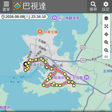
巴視達
搜尋
設定
選單
2026-08-08(六) 23:34:10
澎湖縣
60