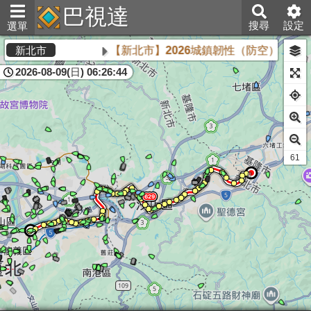
巴視達
搜尋
設定
選單
【新北市】2026城鎮韌性（防空）演習將於
新北市
2026-08-09(日) 06:26:44
61