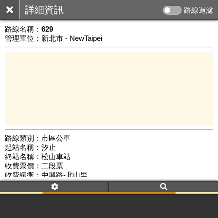
詳細資訊
路線過濾
路線名稱：
629
管理單位：新北市 - NewTaipei
路線類別：市區公車
起站名稱：汐止
5 km
終站名稱：松山車站
公車數量: 累計3244、上線2840
Leaflet
|
©
Google Map
收費票價：二段票
收費緩衝：中興路-北山里
路線簡圖：
開新視窗瀏覽
附屬名稱：629
首班時間：平日(05:30)、假日(06:00)