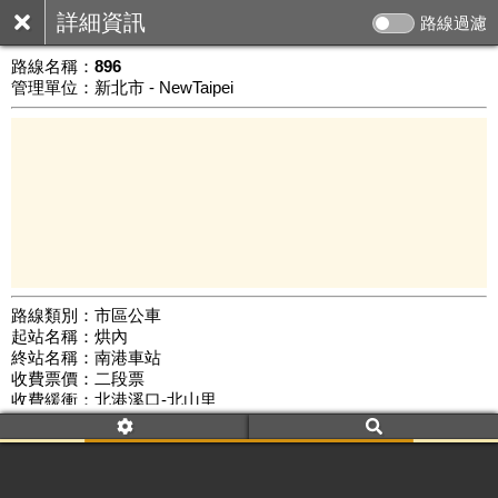
詳細資訊
路線過濾
路線名稱：
896
管理單位：新北市 - NewTaipei
路線類別：市區公車
起站名稱：烘內
3 km
終站名稱：南港車站
公車數量: 累計444、上線291
Leaflet
|
©
Google Map
收費票價：二段票
收費緩衝：北港溪口-北山里
路線簡圖：
開新視窗瀏覽
附屬名稱：896
首班時間：平日(06:00)、假日(06:00)