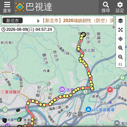
巴視達
搜尋
設定
選單
【新北市】2026城鎮韌性（防空）演習將於8
新北市
2026-08-09(日) 04:57:24
61