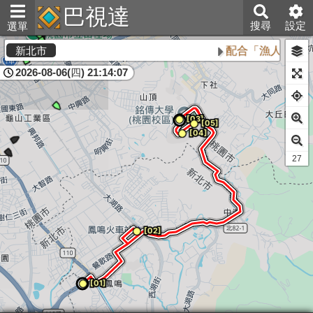
巴視達
搜尋
設定
選單
配合「漁人碼頭仲夏
新北市
2026-08-06(四) 21:14:08
29