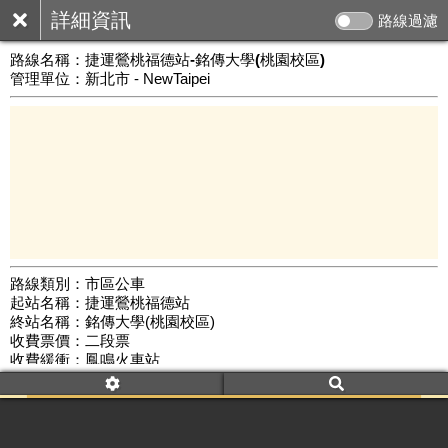
詳細資訊
路線過濾
路線名稱：
捷運鶯桃福德站-銘傳大學(桃園校區)
管理單位：新北市 - NewTaipei
路線類別：市區公車
起站名稱：捷運鶯桃福德站
1 km
終站名稱：銘傳大學(桃園校區)
公車數量: 累計4938、上線3815
Leaflet
|
©
Google Map
收費票價：二段票
收費緩衝：鳳鳴火車站
路線簡圖：
開新視窗瀏覽
附屬名稱：捷運鶯桃福德站-銘傳大學(桃園校區)去
首班時間：平日(07:30)、假日(--:--)