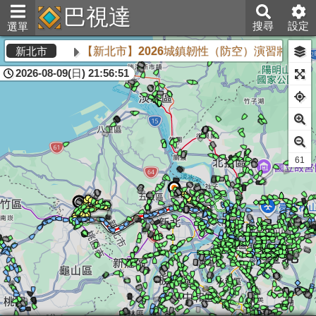
巴視達
搜尋
設定
選單
【新北市】2026城鎮韌性（防空）演習將於8月
新北市
2026-08-09(日) 21:56:51
61