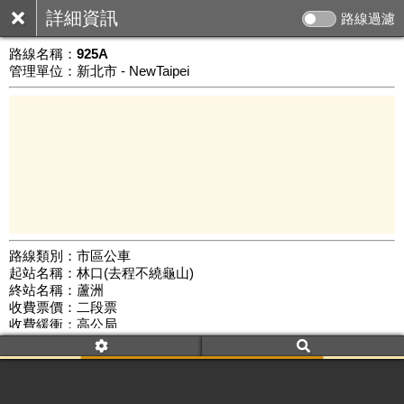
詳細資訊
路線過濾
路線名稱：
925A
管理單位：新北市 - NewTaipei
路線類別：市區公車
起站名稱：林口(去程不繞龜山)
10 km
終站名稱：蘆洲
公車數量: 累計3599、上線2827
Leaflet
|
©
Google Map
收費票價：二段票
收費緩衝：高公局
路線簡圖：
開新視窗瀏覽
附屬名稱：925A
首班時間：平日(07:00)、假日(--:--)