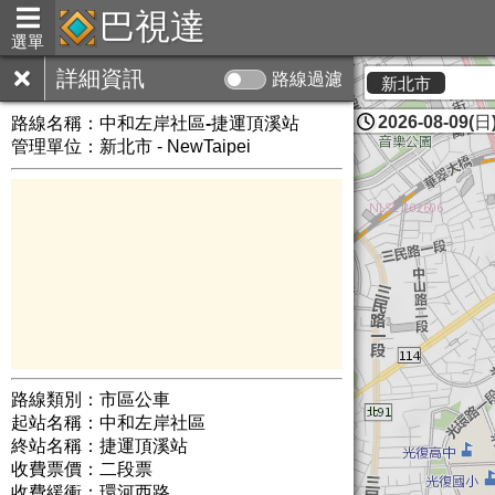
巴視達
選單
詳細資訊
路線過濾
新北市
2026-08-09(日)
路線名稱：
中和左岸社區-捷運頂溪站
管理單位：新北市 - NewTaipei
路線類別：市區公車
起站名稱：中和左岸社區
終站名稱：捷運頂溪站
收費票價：二段票
收費緩衝：環河西路