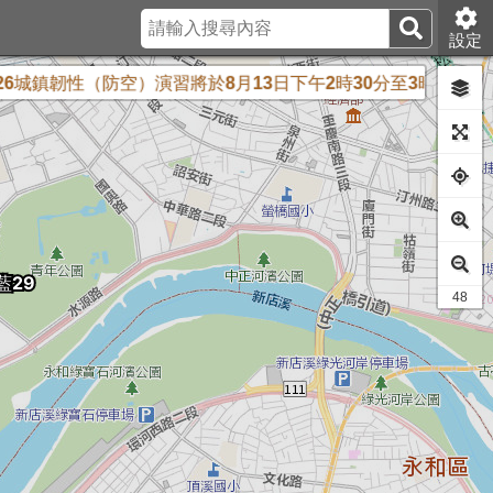
設定
鎮韌性（防空）演習將於8月13日下午2時30分至3時實施
配合
42