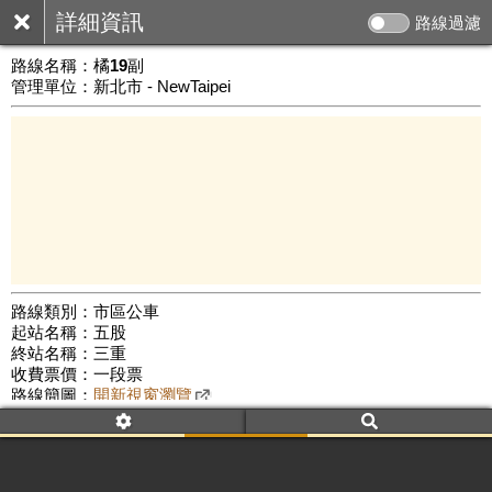
詳細資訊
路線過濾
路線名稱：
橘19副
管理單位：新北市 - NewTaipei
路線類別：市區公車
起站名稱：五股
3 km
終站名稱：三重
公車數量: 累計8465、上線7554
Leaflet
|
©
Google Map
收費票價：一段票
路線簡圖：
開新視窗瀏覽
附屬名稱：橘19副
首班時間：平日(06:30)、假日(08:00)
末班時間：平日(19:00)、假日(19:00)