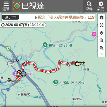
巴視達
搜尋
設定
選單
配合「漁人碼頭仲夏繽紛樂」115年8月1
新北市
2026-08-07(五) 13:11:14
61