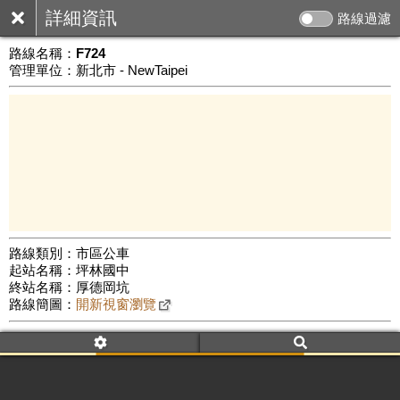
詳細資訊
路線過濾
路線名稱：
F724
管理單位：新北市 - NewTaipei
路線類別：市區公車
起站名稱：坪林國中
1 km
終站名稱：厚德岡坑
公車數量: 累計7452、上線6305
Leaflet
|
©
Google Map
路線簡圖：
開新視窗瀏覽
附屬名稱：F724
首班時間：平日(--:--)、假日(09:00)
末班時間：平日(--:--)、假日(16:00)