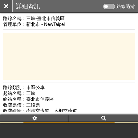
詳細資訊
路線過濾
路線名稱：
三峽-臺北市信義區
管理單位：新北市 - NewTaipei
路線類別：市區公車
起站名稱：三峽
10 km
終站名稱：臺北市信義區
公車數量: 累計488、上線298
Leaflet
|
©
Google Map
收費票價：三段票
收費緩衝：樹林交流道、木柵交流道
路線簡圖：
開新視窗瀏覽
附屬名稱：三峽-臺北市信義區
首班時間：平日(07:10)、假日(--:--)