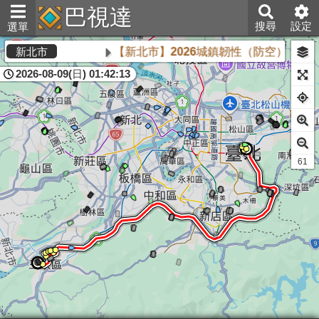
巴視達
搜尋
設定
選單
【新北市】2026城鎮韌性（防空）演習將於
新北市
2026-08-09(日) 01:42:13
60