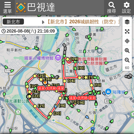
巴視達
搜尋
設定
選單
【新北市】2026城鎮韌性（防空）演習將於
新北市
2026-08-08(六) 21:16:09
60