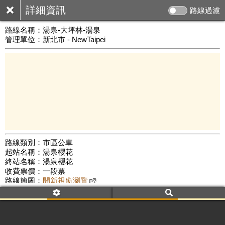
詳細資訊
路線過濾
路線名稱：
湯泉-大坪林-湯泉
管理單位：新北市 - NewTaipei
路線類別：市區公車
起站名稱：湯泉櫻花
1 km
終站名稱：湯泉櫻花
公車數量: 累計4002、上線3177
Leaflet
|
©
Google Map
收費票價：一段票
路線簡圖：
開新視窗瀏覽
附屬名稱：湯泉櫻花-大坪林-湯泉櫻花
首班時間：平日(06:00)、假日(06:00)
末班時間：平日(23:00)、假日(23:00)