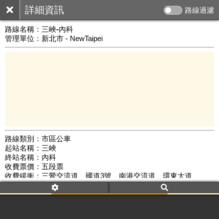
詳細資訊
路線過濾
路線名稱：
三峽-內科
管理單位：新北市 - NewTaipei
路線類別：市區公車
起站名稱：三峽
10 km
終站名稱：內科
公車數量: 累計6235、上線5193
Leaflet
|
©
Google Map
收費票價：五段票
收費緩衝：三鶯交流道、國道3號、南港交流道、環東大道
路線簡圖：
開新視窗瀏覽
附屬名稱：三峽-內科
首班時間：平日(06:40)、假日(--:--)