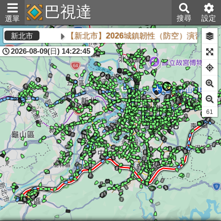
巴視達
搜尋
設定
選單
【新北市】2026城鎮韌性（防空）演習將於8月
新北市
2026-08-09(日) 14:22:45
59