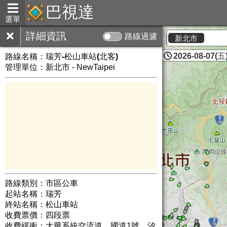
巴視達
選單
詳細資訊
路線過濾
新北市
2026-08-07(五)
路線名稱：
瑞芳-松山車站(北客)
管理單位：新北市 - NewTaipei
路線類別：市區公車
起站名稱：瑞芳
終站名稱：松山車站
收費票價：四段票
收費緩衝：大華系統交流道、國道1號、汐