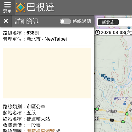
巴視達
選單
詳細資訊
路線過濾
新北市
2026-08-08(六)
路線名稱：
638副
管理單位：新北市 - NewTaipei
路線類別：市區公車
起站名稱：五股
終站名稱：捷運輔大站
收費票價：一段票
路線簡圖：
開新視窗瀏覽