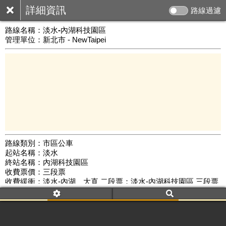
詳細資訊
路線過濾
路線名稱：
淡水-內湖科技園區
管理單位：新北市 - NewTaipei
路線類別：市區公車
起站名稱：淡水
10 km
終站名稱：內湖科技園區
公車數量: 累計4770、上線3794
Leaflet
|
©
Google Map
收費票價：三段票
收費緩衝：淡水-內湖、大直 二段票；淡水-內湖科技園區 三段票
路線簡圖：
開新視窗瀏覽
附屬名稱：淡水-內湖科技園區
首班時間：平日(06:40)、假日(--:--)