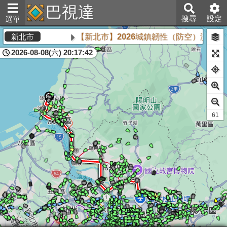
巴視達
搜尋
設定
選單
【新北市】2026城鎮韌性（防空）演習將於
新北市
2026-08-08(六) 20:17:42
61