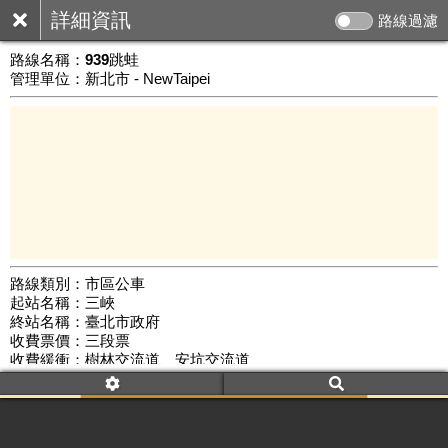
詳細資訊
路線過濾
路線名稱：
939跳蛙
管理單位：新北市 - NewTaipei
路線類別：市區公車
起站名稱：三峽
10 km
終站名稱：臺北市政府
公車數量: 累計500、上線298
Leaflet
|
©
Google Map
收費票價：三段票
收費緩衝：樹林交流道、安坑交流道
路線簡圖：
開新視窗瀏覽
附屬名稱：939跳蛙
首班時間：平日(07:00)、假日(--:--)