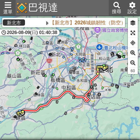
巴視達
搜尋
設定
選單
【新北市】2026城鎮韌性（防空）演習將於
新北市
2026-08-09(日) 01:40:38
61