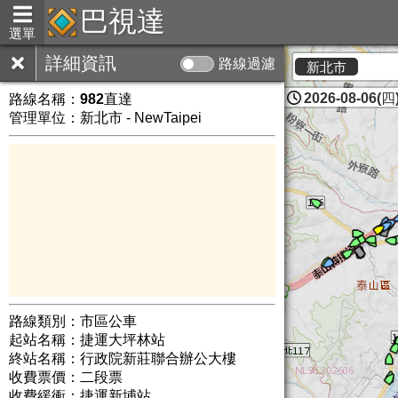
巴視達
選單
詳細資訊
路線過濾
新北市
2026-08-06(四)
路線名稱：
982直達
管理單位：新北市 - NewTaipei
路線類別：市區公車
起站名稱：捷運大坪林站
終站名稱：行政院新莊聯合辦公大樓
收費票價：二段票
收費緩衝：捷運新埔站