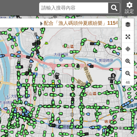
設定
配合「漁人碼頭仲夏繽紛樂」115年8月16日、8
41