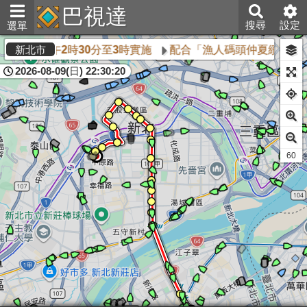
巴視達
搜尋
設定
選單
月13日下午2時30分至3時實施
配合「漁人碼頭仲夏繽紛樂」1
新北市
2026-08-09(日) 22:30:21
60