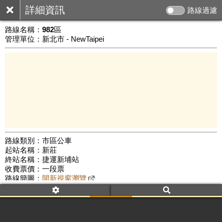
詳細資訊
路線過濾
路線名稱：
982區
管理單位：新北市 - NewTaipei
路線類別：市區公車
起站名稱：新莊
3 km
終站名稱：捷運新埔站
公車數量: 累計3274、上線2203
Leaflet
|
©
Google Map
收費票價：一段票
路線簡圖：
開新視窗瀏覽
附屬名稱：982區
首班時間：平日(06:35)、假日(--:--)
末班時間：平日(17:30)、假日(--:--)