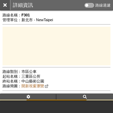
詳細資訊
路線過濾
路線名稱：
F301
管理單位：新北市 - NewTaipei
路線類別：市區公車
起站名稱：三重區公所
1 km
終站名稱：中山藝術公園
公車數量: 累計6163、上線5105
Leaflet
|
©
Google Map
路線簡圖：
開新視窗瀏覽
附屬名稱：F301
首班時間：平日(06:20)、假日(--:--)
末班時間：平日(17:00)、假日(--:--)