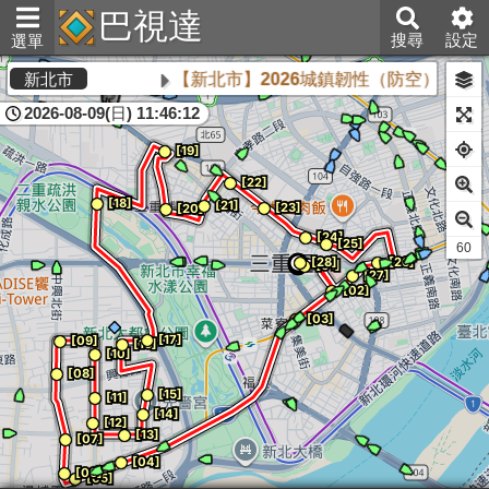
巴視達
搜尋
設定
選單
【新北市】2026城鎮韌性（防空）演習將於
新北市
2026-08-09(日) 11:46:12
60