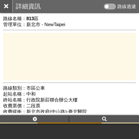
詳細資訊
路線過濾
路線名稱：
813區
管理單位：新北市 - NewTaipei
路線類別：市區公車
起站名稱：中和
5 km
終站名稱：行政院新莊聯合辦公大樓
公車數量: 累計6284、上線5215
Leaflet
|
©
Google Map
收費票價：二段票
收費緩衝：新北市政府(中山路)-臺北醫院
路線簡圖：
開新視窗瀏覽
附屬名稱：813區
首班時間：平日(06:15)、假日(--:--)