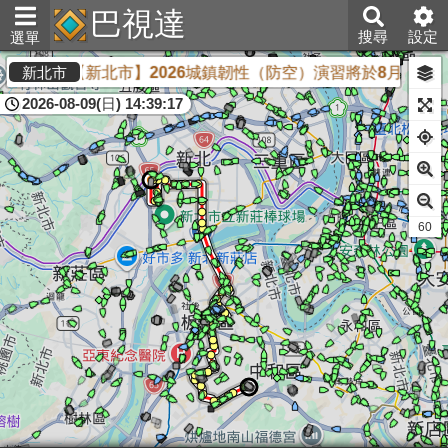
巴視達
搜尋
設定
選單
【新北市】2026城鎮韌性（防空）演習將於8月13日下
新北市
2026-08-09(日) 14:39:17
60