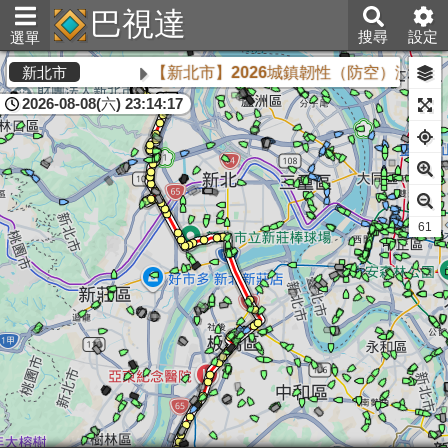
巴視達
搜尋
設定
選單
【新北市】2026城鎮韌性（防空）演習將於
新北市
2026-08-08(六) 23:14:17
61