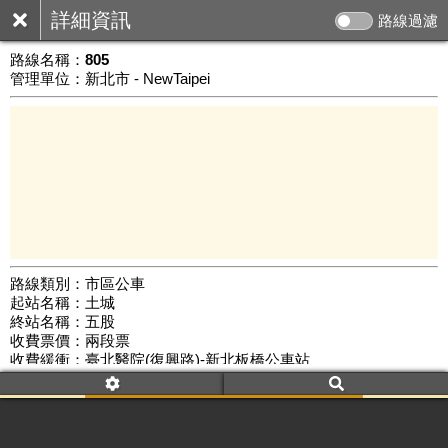
詳細資訊
路線過濾
路線名稱：
805
管理單位：新北市 - NewTaipei
路線類別：市區公車
起站名稱：土城
5 km
終站名稱：五股
公車數量: 累計2582、上線1761
Leaflet
|
©
Google Map
收費票價：兩段票
收費緩衝：臺北醫院(復興路)-新北板橋公車站
路線簡圖：
開新視窗瀏覽
附屬名稱：805捷運永寧站
首班時間：平日(05:30)、假日(06:00)