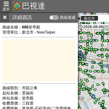
巴視達
選單
詳細資訊
路線過濾
新北市
2026-08-06(四)
路線名稱：
666皇帝殿
管理單位：新北市 - NewTaipei
路線類別：市區公車
起站名稱：景福街
終站名稱：皇帝殿
收費票價：三段票
收費緩衝：草地尾-石碇高中(二段票緩衝