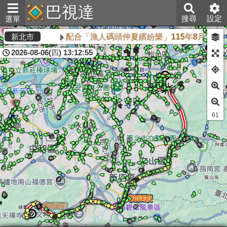
巴視達
搜尋
設定
選單
配合「漁人碼頭仲夏繽紛樂」115年8月16日
新北市
2026-08-06(四) 13:12:55
60