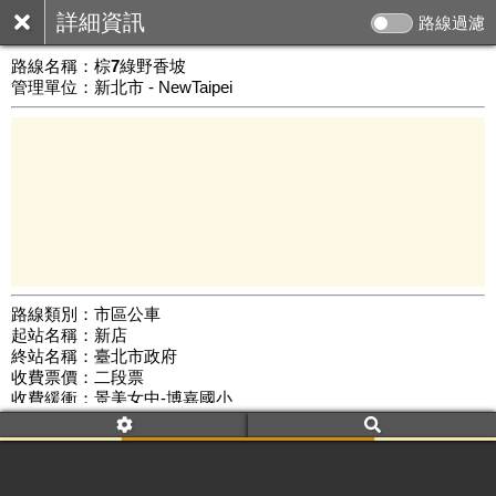
詳細資訊
路線過濾
路線名稱：
棕7綠野香坡
管理單位：新北市 - NewTaipei
路線類別：市區公車
起站名稱：新店
5 km
終站名稱：臺北市政府
公車數量: 累計7443、上線6264
Leaflet
|
©
Google Map
收費票價：二段票
收費緩衝：景美女中-博嘉國小
路線簡圖：
開新視窗瀏覽
附屬名稱：棕7綠野香坡
首班時間：平日(06:00)、假日(07:15)