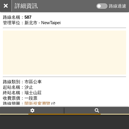
詳細資訊
路線過濾
路線名稱：
587
管理單位：新北市 - NewTaipei
路線類別：市區公車
起站名稱：汐止
3 km
終站名稱：瑞士山莊
公車數量: 累計8491、上線7233
Leaflet
|
©
Google Map
收費票價：一段票
路線簡圖：
開新視窗瀏覽
附屬名稱：587
首班時間：平日(05:40)、假日(06:15)
末班時間：平日(22:00)、假日(21:30)