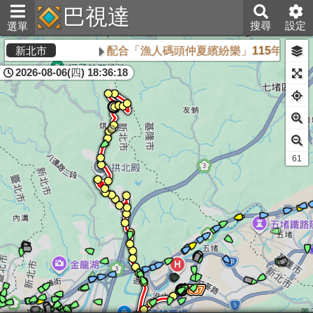
巴視達
搜尋
設定
選單
配合「漁人碼頭仲夏繽紛樂」115年8月1
新北市
2026-08-06(四) 18:36:18
61