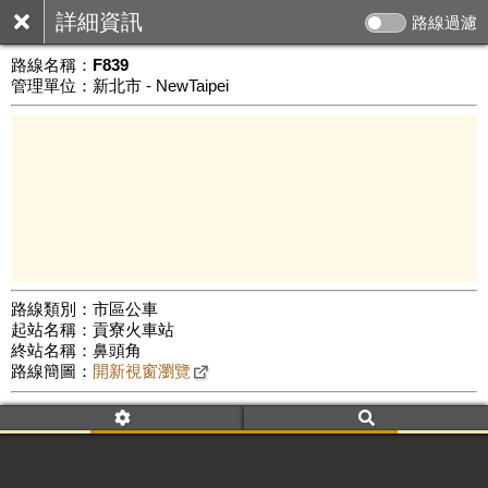
詳細資訊
路線過濾
路線名稱：
F839
管理單位：新北市 - NewTaipei
路線類別：市區公車
起站名稱：貢寮火車站
5 km
終站名稱：鼻頭角
公車數量: 累計514、上線276
Leaflet
|
©
Google Map
路線簡圖：
開新視窗瀏覽
附屬名稱：F839
首班時間：平日(16:35)、假日(--:--)
末班時間：平日(16:35)、假日(--:--)