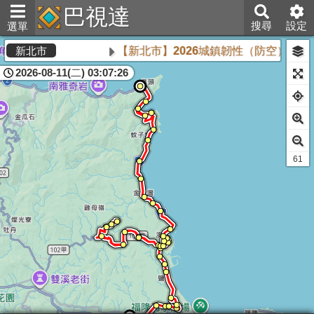
巴視達
搜尋
設定
選單
【新北市】2026城鎮韌性（防空）演習將
新北市
2026-08-11(二) 03:07:26
60