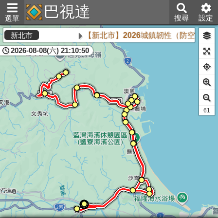
巴視達
搜尋
設定
選單
【新北市】2026城鎮韌性（防空）演習將
新北市
2026-08-08(六) 21:10:50
60