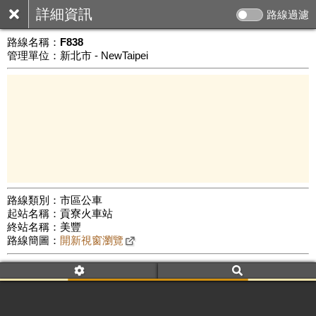
詳細資訊
路線過濾
路線名稱：
F838
管理單位：新北市 - NewTaipei
路線類別：市區公車
起站名稱：貢寮火車站
3 km
終站名稱：美豐
公車數量: 累計4054、上線3251
Leaflet
|
©
Google Map
路線簡圖：
開新視窗瀏覽
附屬名稱：F838
首班時間：平日(07:10)、假日(--:--)
末班時間：平日(15:05)、假日(--:--)