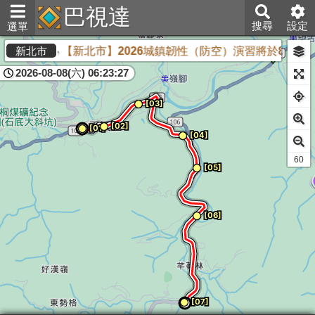
巴視達
搜尋
設定
選單
【新北市】2026城鎮韌性（防空）演習將於8月13
新北市
2026-08-08(六) 06:23:27
60