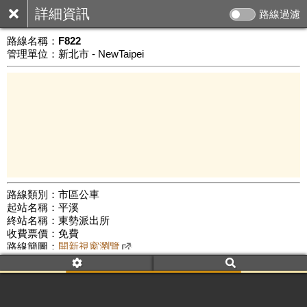
詳細資訊
路線過濾
路線名稱：
F822
管理單位：新北市 - NewTaipei
路線類別：市區公車
起站名稱：平溪
1 km
終站名稱：東勢派出所
公車數量: 累計3283、上線2861
Leaflet
|
©
Google Map
收費票價：免費
路線簡圖：
開新視窗瀏覽
附屬名稱：F822平溪
首班時間：平日(06:50)、假日(06:50)
末班時間：平日(16:10)、假日(16:10)