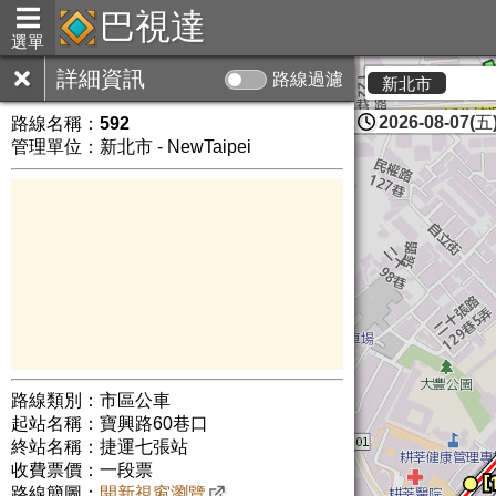
巴視達
選單
詳細資訊
路線過濾
新北市
2026-08-07(五)
路線名稱：
592
管理單位：新北市 - NewTaipei
路線類別：市區公車
起站名稱：寶興路60巷口
終站名稱：捷運七張站
收費票價：一段票
路線簡圖：
開新視窗瀏覽