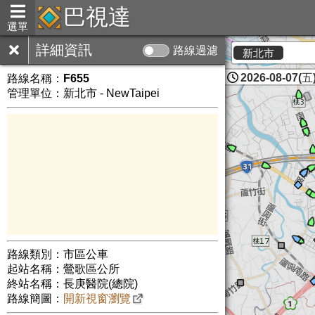
巴視達
選單
詳細資訊
路線過濾
新北市
2026-08-07(五)
路線名稱：
F655
管理單位：新北市 - NewTaipei
路線類別：市區公車
起站名稱：鶯歌區公所
終站名稱：長庚醫院(總院)
路線簡圖：
開新視窗瀏覽