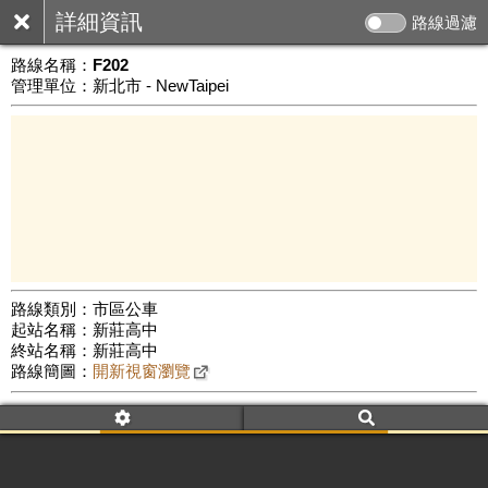
詳細資訊
路線過濾
路線名稱：
F202
管理單位：新北市 - NewTaipei
路線類別：市區公車
起站名稱：新莊高中
3 km
終站名稱：新莊高中
公車數量: 累計6494、上線5509
Leaflet
|
©
Google Map
路線簡圖：
開新視窗瀏覽
附屬名稱：F202
首班時間：平日(06:00)、假日(07:00)
末班時間：平日(19:00)、假日(17:00)