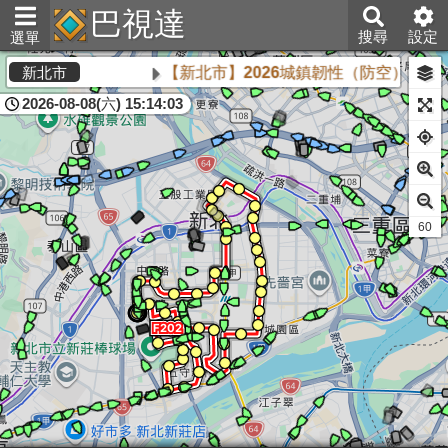
巴視達
搜尋
設定
選單
【新北市】2026城鎮韌性（防空）演習將
新北市
2026-08-08(六) 15:14:03
61