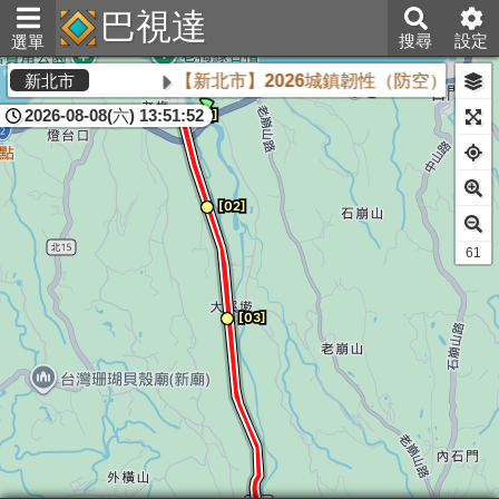
巴視達
搜尋
設定
選單
【新北市】2026城鎮韌性（防空）演習將
新北市
2026-08-08(六) 13:51:52
61