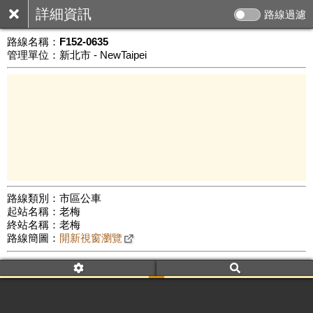
詳細資訊
路線過濾
路線名稱：
F152-0635
管理單位：新北市 - NewTaipei
路線類別：市區公車
起站名稱：老梅
1 km
終站名稱：老梅
公車數量: 累計6342、上線5335
Leaflet
|
©
Google Map
路線簡圖：
開新視窗瀏覽
附屬名稱：F152-0635
首班時間：平日(06:35)、假日(06:35)
末班時間：平日(06:35)、假日(06:35)