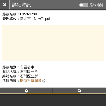
詳細資訊
路線過濾
路線名稱：
F153-1730
管理單位：新北市 - NewTaipei
路線類別：市區公車
起站名稱：石門區公所
3 km
終站名稱：石門區公所
公車數量: 累計6546、上線5689
Leaflet
|
©
Google Map
路線簡圖：
開新視窗瀏覽
附屬名稱：F153-1730
首班時間：平日(17:30)、假日(17:30)
末班時間：平日(17:30)、假日(17:30)