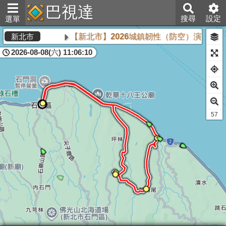
巴視達
搜尋
設定
選單
【新北市】2026城鎮韌性（防空）演習將於8
新北市
2026-08-08(六) 11:06:10
55