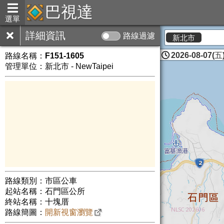
巴視達
選單
詳細資訊
路線過濾
新北市
2026-08-07(五)
路線名稱：
F151-1605
管理單位：新北市 - NewTaipei
路線類別：市區公車
起站名稱：石門區公所
終站名稱：十塊厝
路線簡圖：
開新視窗瀏覽