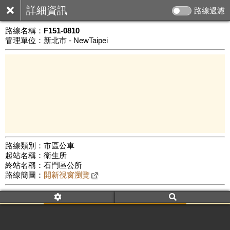
詳細資訊
路線過濾
路線名稱：
F151-0810
管理單位：新北市 - NewTaipei
路線類別：市區公車
起站名稱：衛生所
3 km
終站名稱：石門區公所
公車數量: 累計4168、上線3300
Leaflet
|
©
Google Map
路線簡圖：
開新視窗瀏覽
附屬名稱：F151-0810
首班時間：平日(08:10)、假日(08:10)
末班時間：平日(08:10)、假日(08:10)