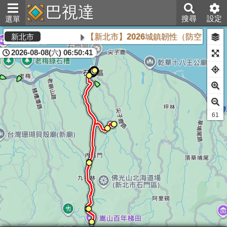
巴視達
搜尋
設定
選單
【新北市】2026城鎮韌性（防空）演習將
新北市
2026-08-08(六) 06:50:41
60