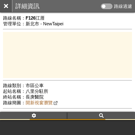
詳細資訊
路線過濾
路線名稱：
F126江厝
管理單位：新北市 - NewTaipei
路線類別：市區公車
起站名稱：八里分駐所
5 km
終站名稱：長庚醫院
公車數量: 累計5975、上線5120
Leaflet
|
©
Google Map
路線簡圖：
開新視窗瀏覽
附屬名稱：F126江厝八里分駐所
首班時間：平日(09:00)、假日(09:00)
末班時間：平日(11:00)、假日(11:00)