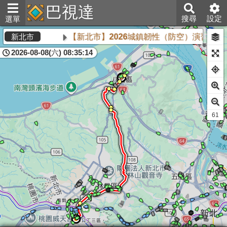
巴視達
搜尋
設定
選單
【新北市】2026城鎮韌性（防空）演習將於8
新北市
2026-08-08(六) 08:35:14
61