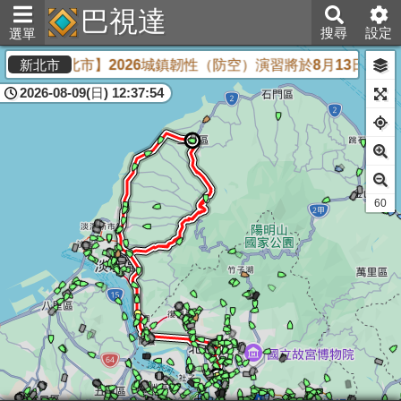
巴視達
搜尋
設定
選單
【新北市】2026城鎮韌性（防空）演習將於8月13日下午2
新北市
2026-08-09(日) 12:37:54
61