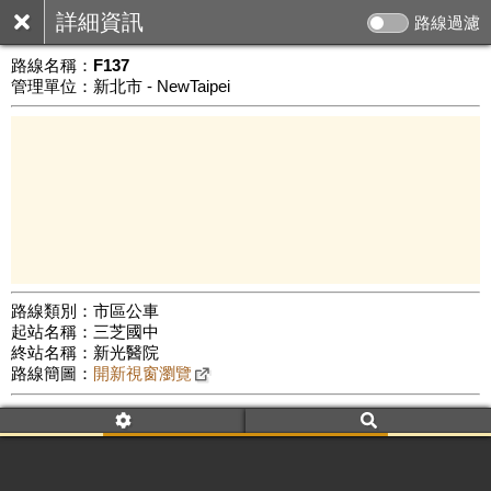
詳細資訊
路線過濾
路線名稱：
F137
管理單位：新北市 - NewTaipei
路線類別：市區公車
起站名稱：三芝國中
10 km
終站名稱：新光醫院
公車數量: 累計6208、上線5093
Leaflet
|
©
Google Map
路線簡圖：
開新視窗瀏覽
附屬名稱：F137三芝國中
首班時間：平日(08:00)、假日(08:00)
末班時間：平日(13:50)、假日(09:50)