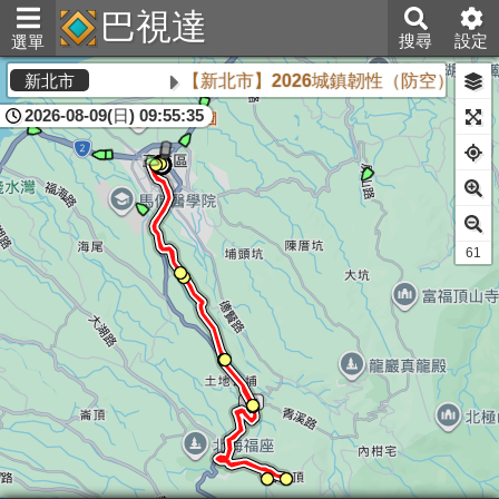
巴視達
搜尋
設定
選單
【新北市】2026城鎮韌性（防空）演習將
新北市
2026-08-09(日) 09:55:35
61