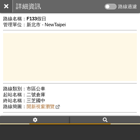
詳細資訊
路線過濾
路線名稱：
F133假日
管理單位：新北市 - NewTaipei
路線類別：市區公車
起站名稱：二號倉庫
3 km
終站名稱：三芝國中
公車數量: 累計5934、上線5033
Leaflet
|
©
Google Map
路線簡圖：
開新視窗瀏覽
附屬名稱：F133假日
首班時間：平日(--:--)、假日(08:00)
末班時間：平日(--:--)、假日(10:30)