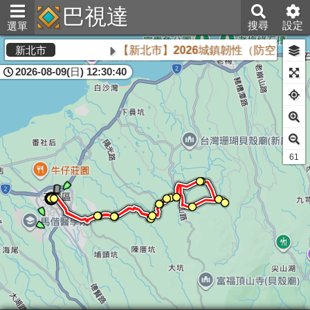
巴視達
搜尋
設定
選單
【新北市】2026城鎮韌性（防空）演習將
新北市
2026-08-09(日) 12:30:40
61