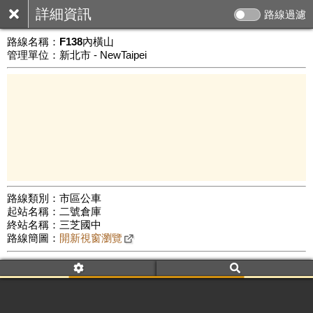
詳細資訊
路線過濾
路線名稱：
F138內橫山
管理單位：新北市 - NewTaipei
路線類別：市區公車
起站名稱：二號倉庫
3 km
終站名稱：三芝國中
公車數量: 累計6215、上線5091
Leaflet
|
©
Google Map
路線簡圖：
開新視窗瀏覽
附屬名稱：F138內橫山
首班時間：平日(06:10)、假日(08:00)
末班時間：平日(17:50)、假日(10:30)